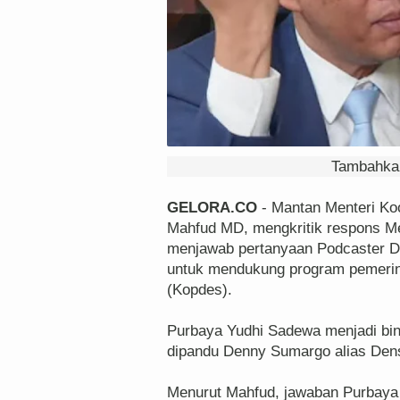
Tambahkan
GELORA.CO
- Mantan Menteri Koo
Mahfud MD, mengkritik respons M
menjawab pertanyaan Podcaster 
untuk mendukung program pemerint
(Kopdes).
Purbaya Yudhi Sadewa menjadi b
dipandu Denny Sumargo alias Dens
Menurut Mahfud, jawaban Purbaya 