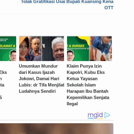
Tolak Gratifikasi Usai Bupati Kuansing Kena
OTT
Umumkan Mundur
Klaim Punya Izin
Eks
dari Kasus Ijazah
Kapolri, Kubu Eks
n
Jokowi, Damai Hari
Ketua Yayasan
ta
Lubis: dr Tifa Menjilat
Sekolah Islam
Ludahnya Sendiri
Harapan Ibu Bantah
5
Kepemilikan Senjata
Ilegal