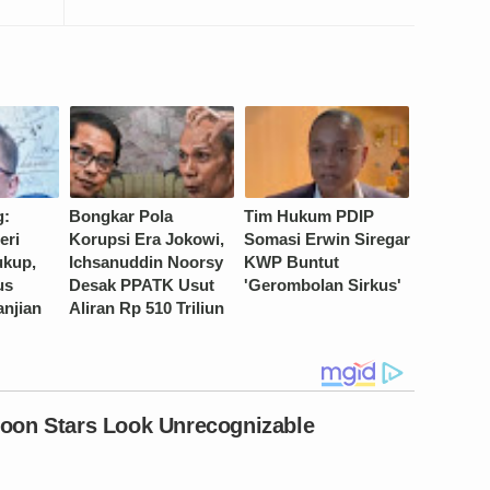
g:
Bongkar Pola
Tim Hukum PDIP
eri
Korupsi Era Jokowi,
Somasi Erwin Siregar
ukup,
Ichsanuddin Noorsy
KWP Buntut
us
Desak PPATK Usut
'Gerombolan Sirkus'
anjian
Aliran Rp 510 Triliun