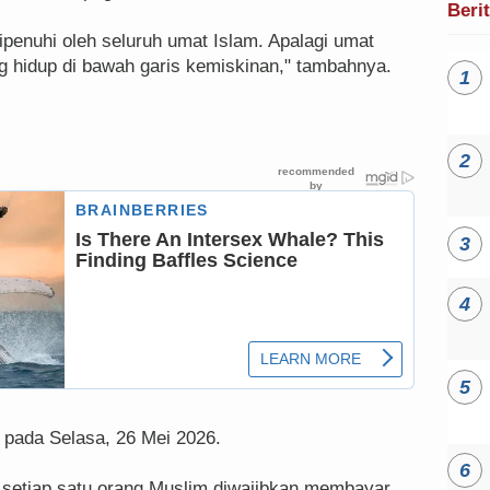
Beri
dipenuhi oleh seluruh umat Islam. Apalagi umat
g hidup di bawah garis kemiskinan," tambahnya.
 pada Selasa, 26 Mei 2026.
tri setiap satu orang Muslim diwajibkan membayar