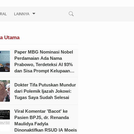
IRAL
LAINNYA
ta Utama
Paper MBG Nominasi Nobel
Perdamaian Ada Nama
Prabowo, Terdeteksi AI 93%
dan Sisa Prompt Kelupaan
Dihapus?
Dokter Tifa Putuskan Mundur
dari Polemik Ijazah Jokowi:
Tugas Saya Sudah Selesai
Viral Komentar 'Bacot' ke
Pasien BPJS, dr. Renanda
Maulidya Fadyla
Dinonaktifkan RSUD IA Moeis