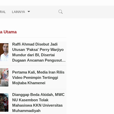
IRAL
LAINNYA
ta Utama
Raffi Ahmad Disebut Jadi
Utusan 'Paksa' Perry Warjiyo
Mundur dari BI, Disertai
Dugaan Ancaman Pengusutan
Kasus Hukum
Pertama Kali, Media Iran Rilis
Video Pemimpin Tertinggi
Mojtaba Khamenei
Dianggap Beda Akidah, MWC
NU Kasembon Tolak
Mahasiswa KKN Universitas
Muhammadiyah