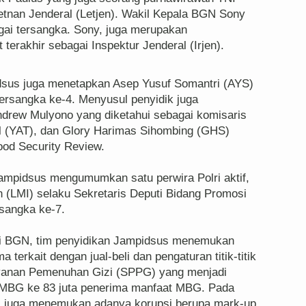
etnan Jenderal (Letjen). Wakil Kepala BGN Sony
agai tersangka. Sony, juga merupakan
terakhir sebagai Inspektur Jenderal (Irjen).
idsus juga menetapkan Asep Yusuf Somantri (AYS)
ersangka ke-4. Menyusul penyidik juga
drew Mulyono yang diketahui sebagai komisaris
l (YAT), dan Glory Harimas Sihombing (GHS)
ood Security Review.
Jampidsus mengumumkan satu perwira Polri aktif,
 (LMI) selaku Sekretaris Deputi Bidang Promosi
sangka ke-7.
i BGN, tim penyidikan Jampidsus menemukan
 terkait dengan jual-beli dan pengaturan titik-titik
ayanan Pemenuhan Gizi (SPPG) yang menjadi
m MBG ke 83 juta penerima manfaat MBG. Pada
us juga menemukan adanya korupsi berupa mark-up