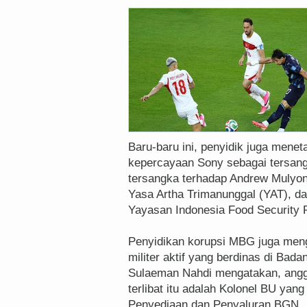
Baru-baru ini, penyidik juga mene
kepercayaan Sony sebagai tersang
tersangka terhadap Andrew Mulyon
Yasa Artha Trimanunggal (YAT), d
Yayasan Indonesia Food Security 
Penyidikan korupsi MBG juga meng
militer aktif yang berdinas di Bad
Sulaeman Nahdi mengatakan, anggo
terlibat itu adalah Kolonel BU yan
Penyediaan dan Penyaluran BGN.