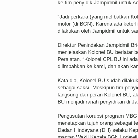
ke tim penyidik Jampidmil untuk 
“Jadi perkara (yang melibatkan Ko
motor (di BGN). Karena ada keter
dilakukan oleh Jampidmil untuk sau
Direktur Penindakan Jampidmil Brig
menjelaskan Kolonel BU berlatar b
Peralatan. “Kolonel CPL BU ini ada
dilimpahkan ke kami, dan akan kam
Kata dia, Kolonel BU sudah dilaku
sebagai saksi. Meskipun tim peny
langsung dan peran Kolonel BU, ak
BU menjadi ranah penyidikan di Ja
Pengusutan korupsi program MBG y
menetapkan tujuh orang sebagai t
Dadan Hindayana (DH) selaku Kep
mantan Wakil Kepala BGN Lodewij