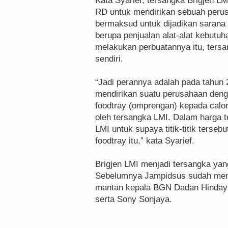
Kata Syarief, tersangka Brigjen L
RD untuk mendirikan sebuah perus
bermaksud untuk dijadikan sarana
berupa penjualan alat-alat kebut
melakukan perbuatannya itu, ters
sendiri.
“Jadi perannya adalah pada tahun
mendirikan suatu perusahaan deng
foodtray (omprengan) kepada calo
oleh tersangka LMI. Dalam harga t
LMI untuk supaya titik-titik terseb
foodtray itu,” kata Syarief.
Brigjen LMI menjadi tersangka ya
Sebelumnya Jampidsus sudah mene
mantan kepala BGN Dadan Hindaya
serta Sony Sonjaya.