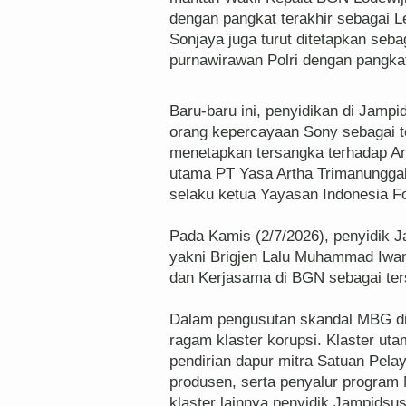
dengan pangkat terakhir sebagai L
Sonjaya juga turut ditetapkan seb
purnawirawan Polri dengan pangkat 
Baru-baru ini, penyidikan di Jamp
orang kepercayaan Sony sebagai t
menetapkan tersangka terhadap An
utama PT Yasa Artha Trimanungga
selaku ketua Yayasan Indonesia F
Pada Kamis (2/7/2026), penyidik 
yakni Brigjen Lalu Muhammad Iwan
dan Kerjasama di BGN sebagai ter
Dalam pengusutan skandal MBG d
ragam klaster korupsi. Klaster utama
pendirian dapur mitra Satuan Pel
produsen, serta penyalur progra
klaster lainnya penyidik Jampids