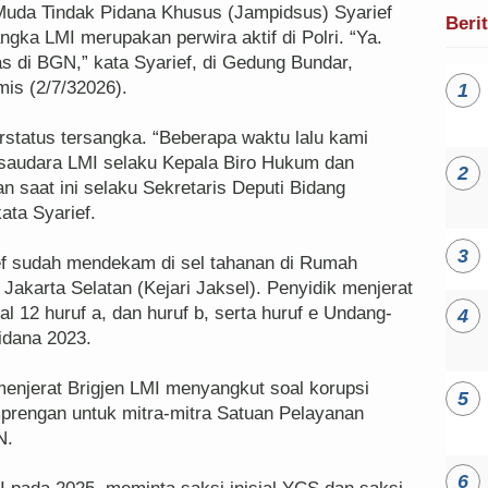
Muda Tindak Pidana Khusus (Jampidsus) Syarief
Beri
ka LMI merupakan perwira aktif di Polri. “Ya.
as di BGN,” kata Syarief, di Gedung Bundar,
mis (2/7/32026).
erstatus tersangka. “Beberapa waktu lalu kami
 saudara LMI selaku Kepala Biro Hukum dan
saat ini selaku Sekretaris Deputi Bidang
ata Syarief.
ief sudah mendekam di sel tahanan di Rumah
Jakarta Selatan (Kejari Jaksel). Penyidik menjerat
l 12 huruf a, dan huruf b, serta huruf e Undang-
idana 2023.
enjerat Brigjen LMI menyangkut soal korupsi
prengan untuk mitra-mitra Satuan Pelayanan
N.