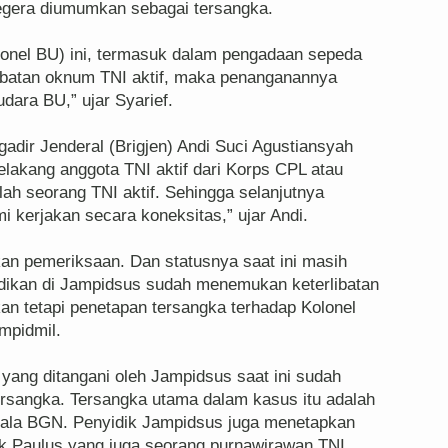
segera diumumkan sebagai tersangka.
lonel BU) ini, termasuk dalam pengadaan sepeda
libatan oknum TNI aktif, maka penanganannya
dara BU,” ujar Syarief.
adir Jenderal (Brigjen) Andi Suci Agustiansyah
elakang anggota TNI aktif dari Korps CPL atau
lah seorang TNI aktif. Sehingga selanjutnya
i kerjakan secara koneksitas,” ujar Andi.
kan pemeriksaan. Dan statusnya saat ini masih
idikan di Jampidsus sudah menemukan keterlibatan
an tetapi penetapan tersangka terhadap Kolonel
mpidmil.
ang ditangani oleh Jampidsus saat ini sudah
ersangka. Tersangka utama dalam kasus itu adalah
ala BGN. Penyidik Jampidsus juga menetapkan
k Paulus yang juga seorang purnawirawan TNI