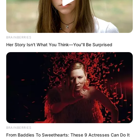
Hingga kini, penyebab pasti meninggalnya Jin Ze masih
belum diungkapkan kepada publik. Pihak agensi
memilih untuk menjaga privasi keluarga yang tengah
berduka.
Kabar kepergian Jin Ze terasa semakin mengejutkan