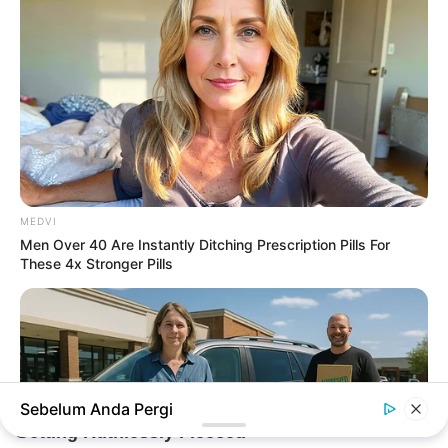
Topan “Maysak” Menerjang Guangxi, China
Siapa Andini Permata Videonya Berdurasi 2 Menit 31
Detik Bareng Adiknya Viral di Medsos
Daftar Nama-nama 5 Istri Kejagung St Burhanudin:
Siap Itu Celine Evangelista?
Bukan Dipecat, Tapi 'Dipromosikan'? Skenario Soft
Landing Listyo Sigit Terungkap
Bocor! Rumor Perjanjian Rahasia Prabowo–Jokowi
Terungkap ke Publik
Link Video Durasi 7 Menit Msbreewc dan Ello MG
Viral Diburu Netizen
ad space available
Paying $500/Mo In Debt Interest? You Are
Getting Ruthlessly Fleeced
Home
About Us
Contact