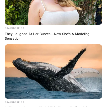
memikat
Sumber:
inews
BERIKUTNYA
SEBELUMNYA
Roy Suryo Heran Rismon
Aktor Dracin Jin Ze
Sianipar Ungkit Kasus
Meninggal Mendadak, Pihak
Panci: Perkara Sudah
Agensi Angkat Suara!
Inkrah!
Berita Terkait
Artis Fabiola Gabung Sindikat Penipuan Online Gajinya
Tembus Rp30 Juta
Kabar Mengejutkan, Raffi Ahmad Mendadak Jalani Operasi
Tengah Malam
Sarwendah Ingin Ambil Alih Rumah, Ruben Onsu Minta