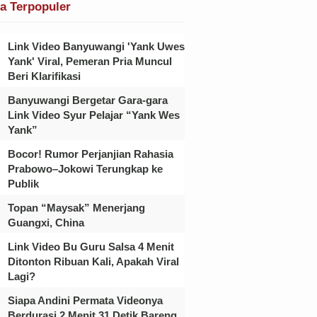
ta Terpopuler
Link Video Banyuwangi 'Yank Uwes
Yank' Viral, Pemeran Pria Muncul
Beri Klarifikasi
Banyuwangi Bergetar Gara-gara
Link Video Syur Pelajar “Yank Wes
Yank”
Bocor! Rumor Perjanjian Rahasia
Prabowo–Jokowi Terungkap ke
Publik
Topan “Maysak” Menerjang
Guangxi, China
Link Video Bu Guru Salsa 4 Menit
Ditonton Ribuan Kali, Apakah Viral
Lagi?
Siapa Andini Permata Videonya
Berdurasi 2 Menit 31 Detik Bareng