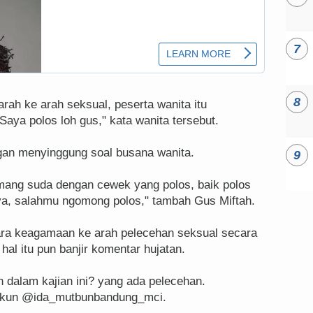
ah ke arah seksual, peserta wanita itu
aya polos loh gus," kata wanita tersebut.
an menyinggung soal busana wanita.
mang suda dengan cewek yang polos, baik polos
a, salahmu ngomong polos," tambah Gus Miftah.
ara keagamaan ke arah pelecehan seksual secara
hal itu pun banjir komentar hujatan.
n dalam kajian ini? yang ada pelecehan.
ri akun @ida_mutbunbandung_mci.