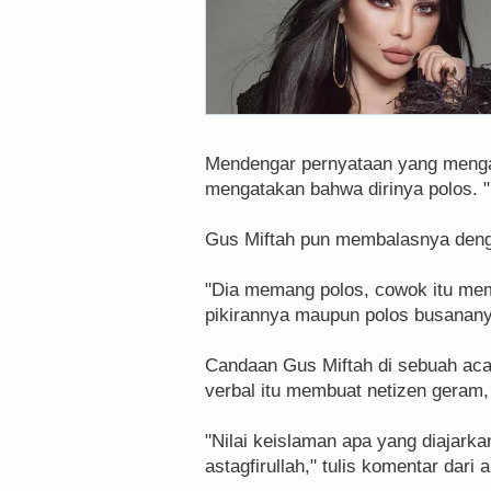
Mendengar pernyataan yang mengar
mengatakan bahwa dirinya polos. "S
Gus Miftah pun membalasnya deng
"Dia memang polos, cowok itu me
pikirannya maupun polos busanany
Candaan Gus Miftah di sebuah ac
verbal itu membuat netizen geram, 
"Nilai keislaman apa yang diajarka
astagfirullah," tulis komentar da