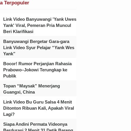
ta Terpopuler
Link Video Banyuwangi 'Yank Uwes
Yank' Viral, Pemeran Pria Muncul
Beri Klarifikasi
Banyuwangi Bergetar Gara-gara
Link Video Syur Pelajar “Yank Wes
Yank”
Bocor! Rumor Perjanjian Rahasia
Prabowo–Jokowi Terungkap ke
Publik
Topan “Maysak” Menerjang
Guangxi, China
Link Video Bu Guru Salsa 4 Menit
Ditonton Ribuan Kali, Apakah Viral
Lagi?
Siapa Andini Permata Videonya
Berdurasi 2 Menit 31 Detik Bareng