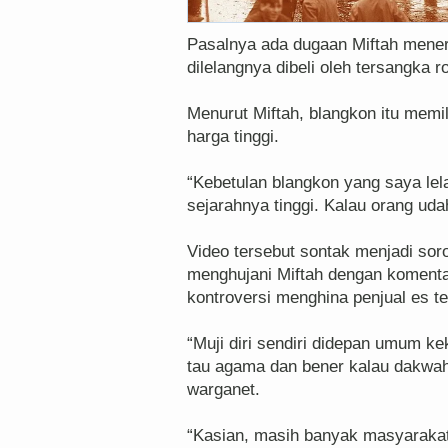
Pasalnya ada dugaan Miftah mener
dilelangnya dibeli oleh tersangka r
Menurut Miftah, blangkon itu memili
harga tinggi.
“Kebetulan blangkon yang saya lela
sejarahnya tinggi. Kalau orang uda
Video tersebut sontak menjadi soro
menghujani Miftah dengan komentar
kontroversi menghina penjual es te
“Muji diri sendiri didepan umum kek
tau agama dan bener kalau dakwah
warganet.
“Kasian, masih banyak masyarakat 