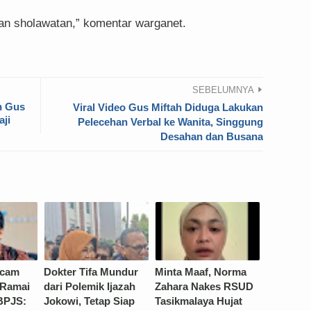
an sholawatan,” komentar warganet.
SEBELUMNYA
n Gus
Viral Video Gus Miftah Diduga Lakukan
aji
Pelecehan Verbal ke Wanita, Singgung
Desahan dan Busana
ecam
Dokter Tifa Mundur
Minta Maaf, Norma
-Ramai
dari Polemik Ijazah
Zahara Nakes RSUD
 BPJS:
Jokowi, Tetap Siap
Tasikmalaya Hujat