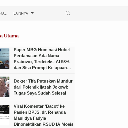
IRAL
LAINNYA
ta Utama
Paper MBG Nominasi Nobel
Perdamaian Ada Nama
Prabowo, Terdeteksi AI 93%
dan Sisa Prompt Kelupaan
Dihapus?
Dokter Tifa Putuskan Mundur
dari Polemik Ijazah Jokowi:
Tugas Saya Sudah Selesai
Viral Komentar 'Bacot' ke
Pasien BPJS, dr. Renanda
Maulidya Fadyla
Dinonaktifkan RSUD IA Moeis