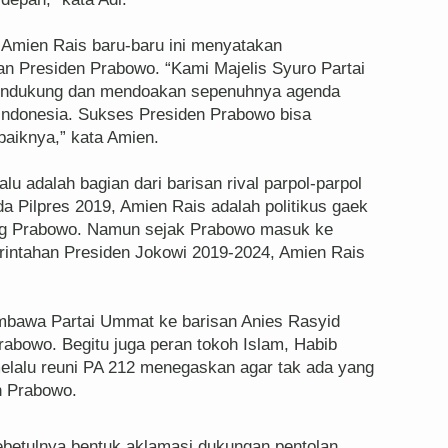
 Amien Rais baru-baru ini menyatakan
n Presiden Prabowo. “Kami Majelis Syuro Partai
ndukung dan mendoakan sepenuhnya agenda
 Indonesia. Sukses Presiden Prabowo bisa
aiknya,” kata Amien.
lu adalah bagian dari barisan rival parpol-parpol
 Pilpres 2019, Amien Rais adalah politikus gaek
ng Prabowo. Namun sejak Prabowo masuk ke
rintahan Presiden Jokowi 2019-2024, Amien Rais
mbawa Partai Ummat ke barisan Anies Rasyid
abowo. Begitu juga peran tokoh Islam, Habib
melalu reuni PA 212 menegaskan agar tak ada yang
n Prabowo.
ebetulnya bentuk aklamasi dukungan pentolan