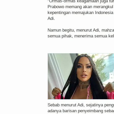
“Ormas-ormas keagamaan juga turut
Prabowo memang akan merangkul 
kepentingan memajukan Indonesia
Adi.
Namun begitu, menurut Adi, mahz
semua pihak, menerima semua kelo
Sebab menurut Adi, sejatinya pen
adanya barisan penyeimbang sebaga