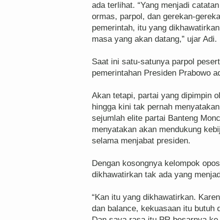
ada terlihat. “Yang menjadi catatan
ormas, parpol, dan gerekan-gerekan
pemerintah, itu yang dikhawatirka
masa yang akan datang,” ujar Adi.
Saat ini satu-satunya parpol pese
pemerintahan Presiden Prabowo ad
Akan tetapi, partai yang dipimpin
hingga kini tak pernah menyatakan 
sejumlah elite partai Banteng Mon
menyatakan akan mendukung kebij
selama menjabat presiden.
Dengan kosongnya kelompok oposi
dikhawatirkan tak ada yang menjad
“Kan itu yang dikhawatirkan. Kar
dan balance, kekuasaan itu butuh d
Dan saya rasa itu PR besarnya ke 