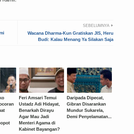
SEBELUMNYA
mi
Wacana Dharma-Kun Gratiskan JIS, Heru
Budi: Kalau Menang Ya Silakan Saja
ko
Feri Amsari Temui
Daripada Dipecat,
ocoran
Ustadz Adi Hidayat,
Gibran Disarankan
uat
Benarkah Dirayu
Mundur Sukarela,
Agar Mau Jadi
Demi Penyelamatan...
copot
Menteri Agama di
Kabinet Bayangan?