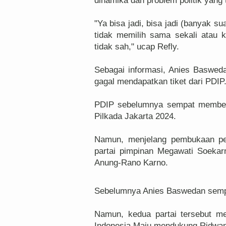
dinamika dan problem politik yang 
"Ya bisa jadi, bisa jadi (banyak su
tidak memilih sama sekali atau 
tidak sah," ucap Refly.
Sebagai informasi, Anies Baswedan
gagal mendapatkan tiket dari PDIP
PDIP sebelumnya sempat memberi
Pilkada Jakarta 2024.
Namun, menjelang pembukaan pen
partai pimpinan Megawati Soekar
Anung-Rano Karno.
Sebelumnya Anies Baswedan semp
Namun, kedua partai tersebut m
Indonesia Maju mendukung Ridwan