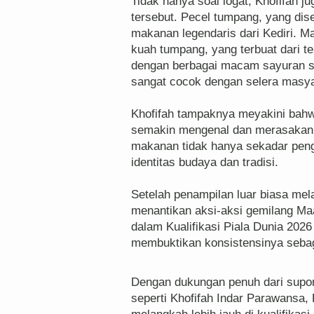
Tidak hanya soal logat, Khofifah j
tersebut. Pecel tumpang, yang dise
makanan legendaris dari Kediri. Ma
kuah tumpang, yang terbuat dari te
dengan berbagai macam sayuran se
sangat cocok dengan selera masya
Khofifah tampaknya meyakini bah
semakin mengenal dan merasakan k
makanan tidak hanya sekadar pengis
identitas budaya dan tradisi.
Setelah penampilan luar biasa mel
menantikan aksi-aksi gemilang Maa
dalam Kualifikasi Piala Dunia 2026
membuktikan konsistensinya seba
Dengan dukungan penuh dari suport
seperti Khofifah Indar Parawansa