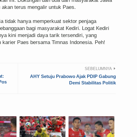
i kali ini. Dukungan dan doa dari masyarakat Jawa
u akan terus mengalir untuk Paes.
ia tidak hanya memperkuat sektor penjaga
kebanggaan bagi masyarakat Kediri. Logat Kediri
a kini menjadi daya tarik tersendiri, yang
 karier Paes bersama Timnas Indonesia. Peh!
SEBELUMNYA
t:
AHY Setuju Prabowo Ajak PDIP Gabung
Pos
Demi Stabilitas Politik