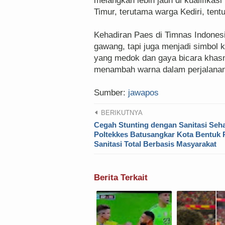
melangkah lebih jauh di kualifikas
Timur, terutama warga Kediri, tent
Kehadiran Paes di Timnas Indones
gawang, tapi juga menjadi simbol 
yang medok dan gaya bicara khasny
menambah warna dalam perjalanan
Sumber:
jawapos
BERIKUTNYA
Cegah Stunting dengan Sanitasi Seha
Poltekkes Batusangkar Kota Bentuk 
Sanitasi Total Berbasis Masyarakat
Berita Terkait