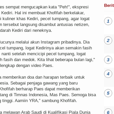
Beri
aes sempat mengucapkan kata "Peh!", ekspresi
ediri. Hal ini membuat Khofifah berkelakar,
kuliner khas Kediri, pecel tumpang, agar logat
 tersebut langsung disambut antusias netizen,
arah Kediri dari neneknya.
ucunya melalui akun Instagram pribadinya. Dia
el tumpang, logat Kedirinya akan semakin fasih
, nanti setelah mencicipi pecel tumpang, logat
 fasih dan medok. Kita lihat beberapa bulan lagi,"
 lengkap dengan video Paes.
ga memberikan doa dan harapan terbaik untuk
esia. Sebagai penjaga gawang yang baru
Khofifah berharap Paes dapat memberikan
atang di Timnas Indonesia, Mas Paes. Semoga bisa
tinggi. Aamiin YRA,” sambung Khofifah.
 melawan Arab Saudi di Kualifikasi Piala Dunia