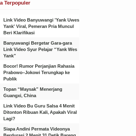
ta Terpopuler
Link Video Banyuwangi 'Yank Uwes
Yank' Viral, Pemeran Pria Muncul
Beri Klarifikasi
Banyuwangi Bergetar Gara-gara
Link Video Syur Pelajar “Yank Wes
Yank”
Bocor! Rumor Perjanjian Rahasia
Prabowo–Jokowi Terungkap ke
Publik
Topan “Maysak” Menerjang
Guangxi, China
Link Video Bu Guru Salsa 4 Menit
Ditonton Ribuan Kali, Apakah Viral
Lagi?
Siapa Andini Permata Videonya
Berdurasi 2 Menit 31 Detik Bareng