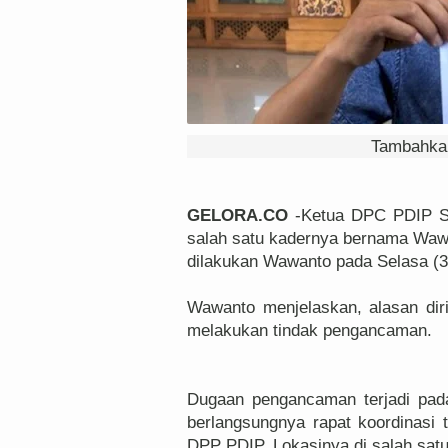
Tambahkan
GELORA.CO
-Ketua DPC PDIP Sol
salah satu kadernya bernama Wawa
dilakukan Wawanto pada Selasa (3
Wawanto menjelaskan, alasan dir
melakukan tindak pengancaman.
Dugaan pengancaman terjadi pad
berlangsungnya rapat koordinasi t
DPP PDIP. Lokasinya di salah sat