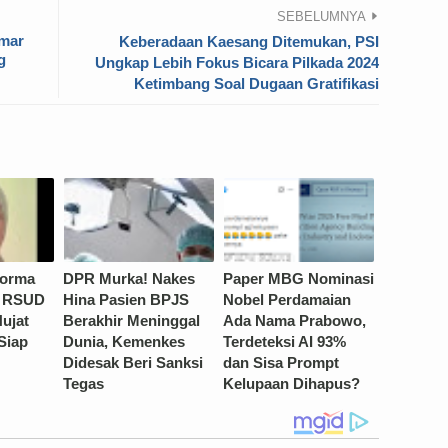
SEBELUMNYA
amar
Keberadaan Kaesang Ditemukan, PSI
g
Ungkap Lebih Fokus Bicara Pilkada 2024
Ketimbang Soal Dugaan Gratifikasi
Norma
DPR Murka! Nakes
Paper MBG Nominasi
s RSUD
Hina Pasien BPJS
Nobel Perdamaian
ujat
Berakhir Meninggal
Ada Nama Prabowo,
Siap
Dunia, Kemenkes
Terdeteksi AI 93%
Didesak Beri Sanksi
dan Sisa Prompt
Tegas
Kelupaan Dihapus?