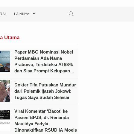
IRAL
LAINNYA
ta Utama
Paper MBG Nominasi Nobel
Perdamaian Ada Nama
Prabowo, Terdeteksi AI 93%
dan Sisa Prompt Kelupaan
Dihapus?
Dokter Tifa Putuskan Mundur
dari Polemik Ijazah Jokowi:
Tugas Saya Sudah Selesai
Viral Komentar 'Bacot' ke
Pasien BPJS, dr. Renanda
Maulidya Fadyla
Dinonaktifkan RSUD IA Moeis