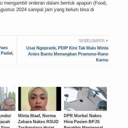
au mengambil orderan dalam bentuk apapun (Food,
Agustus 2024 sampai jam yang belum bisa di
SEBELUMNYA
Paes
Usai Ngeprank, PDIP Kini Tak Malu Minta
 Padat,
Anies Bantu Menangkan Pramono-Rano
Karno
Mundur
Minta Maaf, Norma
DPR Murka! Nakes
Ijazah
Zahara Nakes RSUD
Hina Pasien BPJS
 Siap
Tasikmalaya Hujat
Berakhir Meninggal