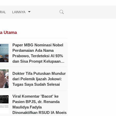
IRAL
LAINNYA
ta Utama
Paper MBG Nominasi Nobel
Perdamaian Ada Nama
Prabowo, Terdeteksi AI 93%
dan Sisa Prompt Kelupaan
Dihapus?
Dokter Tifa Putuskan Mundur
dari Polemik Ijazah Jokowi:
Tugas Saya Sudah Selesai
Viral Komentar 'Bacot' ke
Pasien BPJS, dr. Renanda
Maulidya Fadyla
Dinonaktifkan RSUD IA Moeis