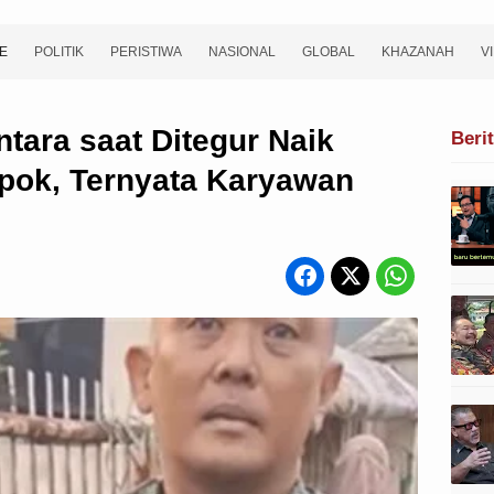
E
POLITIK
PERISTIWA
NASIONAL
GLOBAL
KHAZANAH
V
ntara saat Ditegur Naik
Beri
epok, Ternyata Karyawan