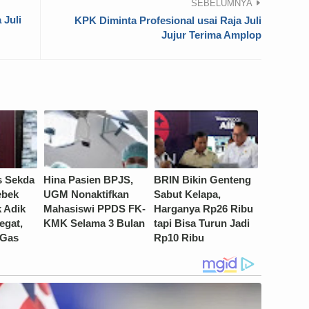
SEBELUMNYA
 Juli
KPK Diminta Profesional usai Raja Juli
Jujur Terima Amplop
s Sekda
Hina Pasien BPJS,
BRIN Bikin Genteng
ebek
UGM Nonaktifkan
Sabut Kelapa,
 Adik
Mahasiswi PPDS FK-
Harganya Rp26 Ribu
egat,
KMK Selama 3 Bulan
tapi Bisa Turun Jadi
 Gas
Rp10 Ribu