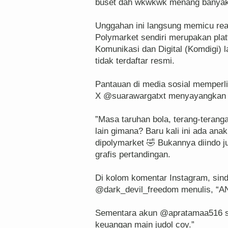
buset dah wkwkwk menang banyak 
‎Unggahan ini langsung memicu rea
Polymarket sendiri merupakan plat
Komunikasi dan Digital (Komdigi) l
tidak terdaftar resmi.
‎Pantauan di media sosial memper
X @suarawargatxt menyayangkan a
‎”Masa taruhan bola, terang-terang
lain gimana? Baru kali ini ada anak
dipolymarket 🤣 Bukannya diindo ju
grafis pertandingan.
‎Di kolom komentar Instagram, sind
@dark_devil_freedom menulis, 
‎Sementara akun @apratamaa516 s
keuangan main judol coy.”