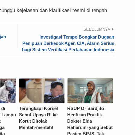
nunggu kejelasan dan klarifikasi resmi di tengah
SEBELUMNYA
jah
Investigasi Tempo Bongkar Dugaan
Penipuan Berkedok Agen CIA, Alarm Serius
bagi Sistem Verifikasi Pertahanan Indonesia
 di
Terungkap! Korsel
RSUP Dr Sardjito
s Lampu
Sebut Upaya RI ke
Hentikan Praktik
k
Korut Ditolak
Dokter Elda
ga
Mentah-mentah!
Rahardini yang Sebut
ita
Pasien BPJS 'Tak