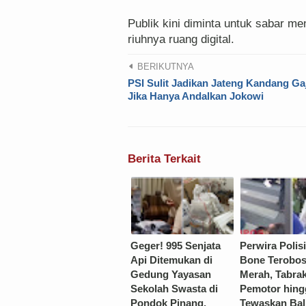
‎Publik kini diminta untuk sabar me
riuhnya ruang digital.
BERIKUTNYA
PSI Sulit Jadikan Jateng Kandang Ga
Jika Hanya Andalkan Jokowi
Berita Terkait
Geger! 995 Senjata
Perwira Polisi
Api Ditemukan di
Bone Terobo
Gedung Yayasan
Merah, Tabra
Sekolah Swasta di
Pemotor hing
Pondok Pinang,
Tewaskan Bal