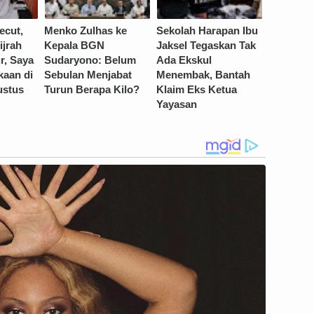
ecut,
Menko Zulhas ke
Sekolah Harapan Ibu
ijrah
Kepala BGN
Jaksel Tegaskan Tak
, Saya
Sudaryono: Belum
Ada Ekskul
kaan di
Sebulan Menjabat
Menembak, Bantah
ustus
Turun Berapa Kilo?
Klaim Eks Ketua
Yayasan