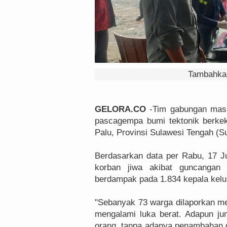
Tambahkan
GELORA.CO
-Tim gabungan masi
pascagempa bumi tektonik berke
Palu, Provinsi Sulawesi Tengah (Su
Berdasarkan data per Rabu, 17 
korban jiwa akibat guncangan 
berdampak pada 1.834 kepala kelua
"Sebanyak 73 warga dilaporkan men
mengalami luka berat. Adapun ju
orang, tanpa adanya penambahan d