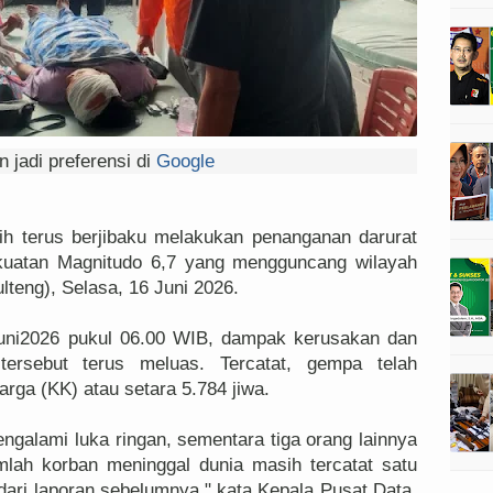
 jadi preferensi di
Google
h terus berjibaku melakukan penanganan darurat
kuatan Magnitudo 6,7 yang mengguncang wilayah
lteng), Selasa, 16 Juni 2026.
Juni2026 pukul 06.00 WIB, dampak kerusakan dan
tersebut terus meluas. Tercatat, gempa telah
rga (KK) atau setara 5.784 jiwa.
galami luka ringan, sementara tiga orang lainnya
mlah korban meninggal dunia masih tercatat satu
ari laporan sebelumnya," kata Kepala Pusat Data,