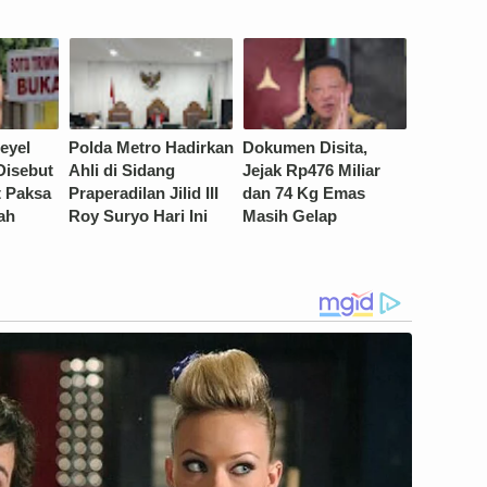
eyel
Polda Metro Hadirkan
Dokumen Disita,
Disebut
Ahli di Sidang
Jejak Rp476 Miliar
t Paksa
Praperadilan Jilid III
dan 74 Kg Emas
zah
Roy Suryo Hari Ini
Masih Gelap