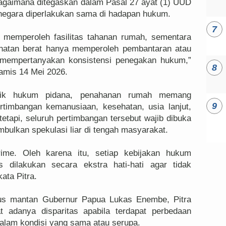
ebagaimana ditegaskan dalam Pasal 27 ayat (1) UUD
negara diperlakukan sama di hadapan hukum.
i memperoleh fasilitas tahanan rumah, sementara
ehatan berat hanya memperoleh pembantaran atau
r mempertanyakan konsistensi penegakan hukum,”
amis 14 Mei 2026.
ktik hukum pidana, penahanan rumah memang
rtimbangan kemanusiaan, kesehatan, usia lanjut,
 tetapi, seluruh pertimbangan tersebut wajib dibuka
mbulkan spekulasi liar di tengah masyarakat.
crime. Oleh karena itu, setiap kebijakan hukum
s dilakukan secara ekstra hati-hati agar tidak
ata Pitra.
sus mantan Gubernur Papua Lukas Enembe, Pitra
at adanya disparitas apabila terdapat perbedaan
alam kondisi yang sama atau serupa.