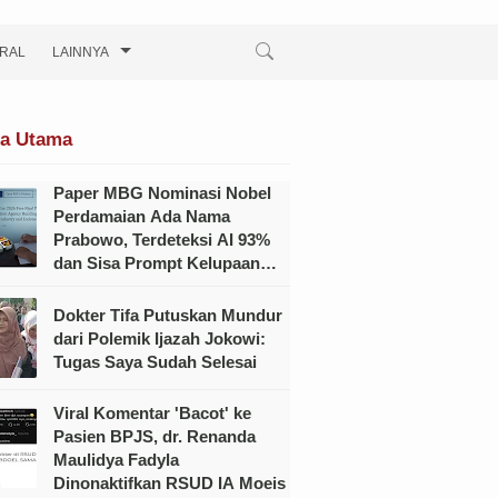
IRAL
LAINNYA
ta Utama
Paper MBG Nominasi Nobel
Perdamaian Ada Nama
Prabowo, Terdeteksi AI 93%
dan Sisa Prompt Kelupaan
Dihapus?
Dokter Tifa Putuskan Mundur
dari Polemik Ijazah Jokowi:
Tugas Saya Sudah Selesai
Viral Komentar 'Bacot' ke
Pasien BPJS, dr. Renanda
Maulidya Fadyla
Dinonaktifkan RSUD IA Moeis