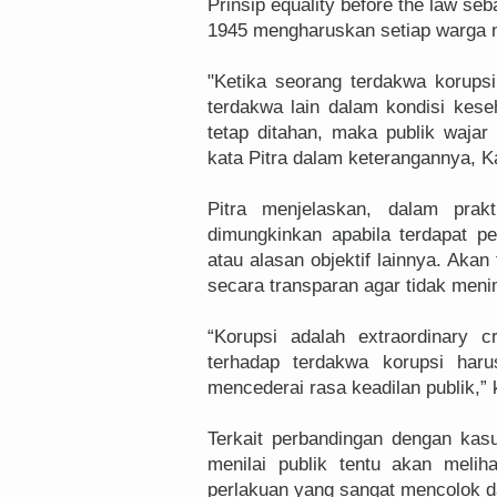
Prinsip equality before the law s
1945 mengharuskan setiap warga 
"Ketika seorang terdakwa korups
terdakwa lain dalam kondisi kes
tetap ditahan, maka publik waja
kata Pitra dalam keterangannya, K
Pitra menjelaskan, dalam pra
dimungkinkan apabila terdapat pe
atau alasan objektif lainnya. Akan
secara transparan agar tidak meni
“Korupsi adalah extraordinary 
terhadap terdakwa korupsi haru
mencederai rasa keadilan publik,” k
Terkait perbandingan dengan ka
menilai publik tentu akan melih
perlakuan yang sangat mencolok d