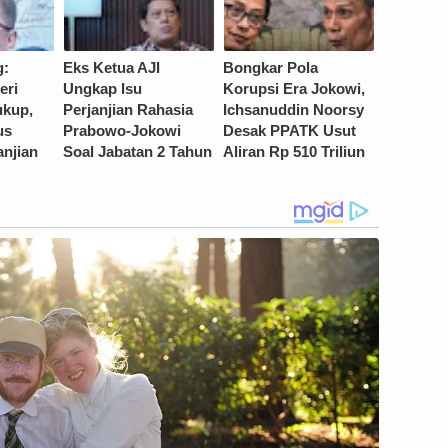
g:
Eks Ketua AJI
Bongkar Pola
eri
Ungkap Isu
Korupsi Era Jokowi,
ukup,
Perjanjian Rahasia
Ichsanuddin Noorsy
us
Prabowo-Jokowi
Desak PPATK Usut
anjian
Soal Jabatan 2 Tahun
Aliran Rp 510 Triliun