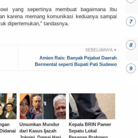
kowi yang sepertinya membuat bagaimana Ibu
itkan karena memang komunikasi keduanya sampai
ntuk dipertemukan,” tandasnya.
SEBELUMNYA
Amien Rais: Banyak Pejabat Daerah
Bermental seperti Bupati Pati Sudewo
ngan
Umumkan Mundur
Kepala BRIN Pamer
Didanai
dari Kasus Ijazah
Sepatu Lokal
Jokowi, Damai Hari
Pesanan Prabowo,