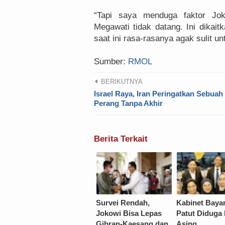
“Tapi saya menduga faktor Jo
Megawati tidak datang. Ini dika
saat ini rasa-rasanya agak sulit u
Sumber:
RMOL
BERIKUTNYA
Israel Raya, Iran Peringatkan Sebuah
Perang Tanpa Akhir
Berita Terkait
Survei Rendah,
Kabinet Baya
Jokowi Bisa Lepas
Patut Diduga 
Gibran-Kaesang dan
Asing