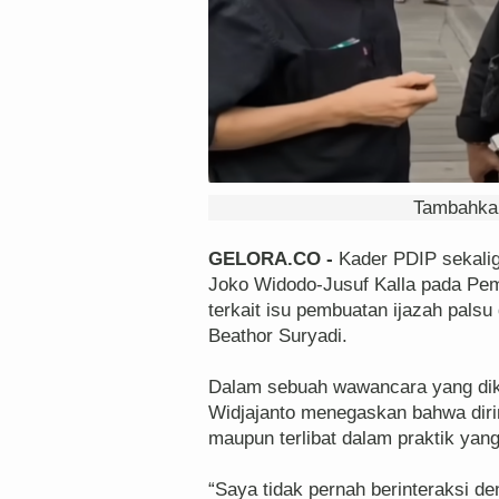
Tambahkan
GELORA.CO -
Kader PDIP sekali
Joko Widodo-Jusuf Kalla pada Pemi
terkait isu pembuatan ijazah pals
Beathor Suryadi.
Dalam sebuah wawancara yang diku
Widjajanto menegaskan bahwa dirin
maupun terlibat dalam praktik yang
“Saya tidak pernah berinteraksi de