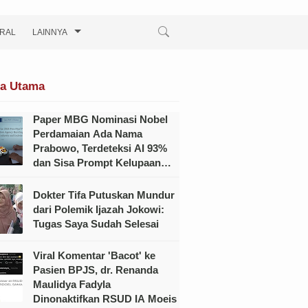
IRAL
LAINNYA
ta Utama
Paper MBG Nominasi Nobel
Perdamaian Ada Nama
Prabowo, Terdeteksi AI 93%
dan Sisa Prompt Kelupaan
Dihapus?
Dokter Tifa Putuskan Mundur
dari Polemik Ijazah Jokowi:
Tugas Saya Sudah Selesai
Viral Komentar 'Bacot' ke
Pasien BPJS, dr. Renanda
Maulidya Fadyla
Dinonaktifkan RSUD IA Moeis