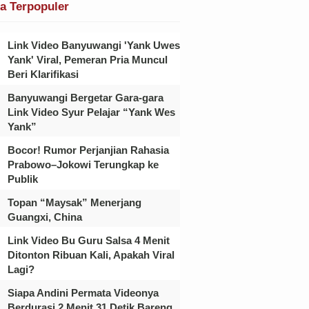
ta Terpopuler
Link Video Banyuwangi 'Yank Uwes
Yank' Viral, Pemeran Pria Muncul
Beri Klarifikasi
Banyuwangi Bergetar Gara-gara
Link Video Syur Pelajar “Yank Wes
Yank”
Bocor! Rumor Perjanjian Rahasia
Prabowo–Jokowi Terungkap ke
Publik
Topan “Maysak” Menerjang
Guangxi, China
Link Video Bu Guru Salsa 4 Menit
Ditonton Ribuan Kali, Apakah Viral
Lagi?
Siapa Andini Permata Videonya
Berdurasi 2 Menit 31 Detik Bareng