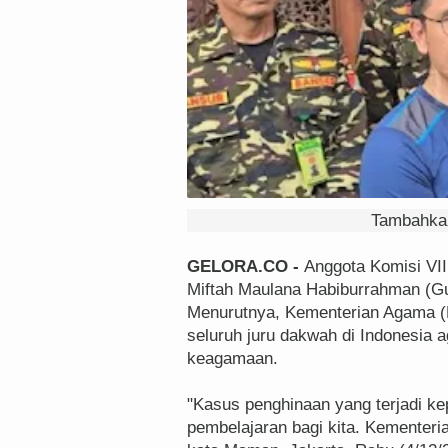
Tambahkan
GELORA.CO -
Anggota Komisi VI
Miftah Maulana Habiburrahman (Gu
Menurutnya, Kementerian Agama (K
seluruh juru dakwah di Indonesia ag
keagamaan.
"Kasus penghinaan yang terjadi ke
pembelajaran bagi kita. Kementeri