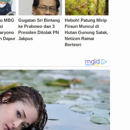
nu MBG
Gugatan Sri Bintang
Heboh! Patung Mirip
si
ke Prabowo dan 3
Firaun Muncul di
daryono
Presiden Ditolak PN
Hutan Gunung Salak,
n Dapur
Jakpus
Netizen Ramai
Berteori