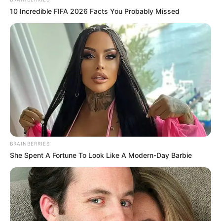
perjudian, pasal-pasal dalam UU ITE, serta UU Nomor
8 Tahun 2010 tentang Tindak Pidana Pencucian Uang
(TPPU).
"Ancaman hukumannya maksimal hukuman mati,
penjara seumur hidup, atau 20 tahun penjara," tegas
Alvino.
Sumber:
kompas
BERIKUTNYA
SEBELUMNYA
Deretan Politisi Layangkan
Partai Ummat Nyatakan
Gugatan Hukum usai
Dukung Pemerintahan
Dipecat Partai, Bagaimana
Presiden Prabowo Subianto
dengan Jokowi?
Berita Terkait