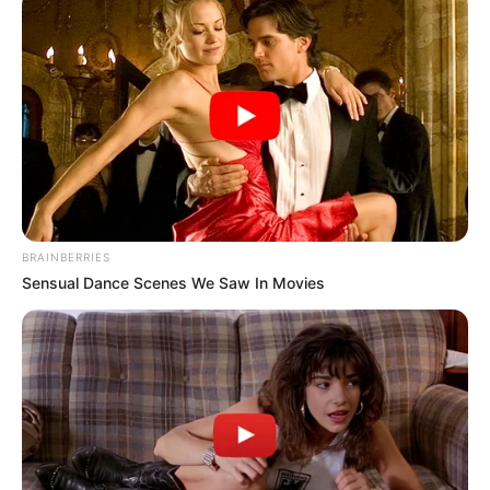
Pertama Kali, Media Iran Rilis Video Pemimpin
Tertinggi Mojtaba Khamenei
Dianggap Beda Akidah, MWC NU Kasembon
Tolak Mahasiswa KKN Universitas
Muhammadiyah
Kapolri Jangan Diganti Dulu, Analis Ingatkan
Prabowo soal ‘Efek Kupu-kupu’
Ijazah SMA Gibran Dipersoalkan, Denny
Indrayana Siapkan Rp100 Juta bagi yang Bisa
Menunjukkannya
Sakit Parah, Andika Kangen Band Mendadak
Minta Maaf