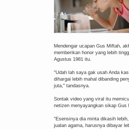
Mendengar ucapan Gus Miftah, akh
memberikan honor yang lebih tinggi 
Agustus 1981 itu.
"Udah lah saya gak usah Anda kasi
dihargai lebih mahal dibanding pe
juta," tandasnya.
Sontak video yang viral itu memic
netizen menyayangkan sikap Gus Mif
"Esensinya dia minta dikasih lebi
jualan agama, harusnya dibayar leb