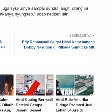
juga syukurnya sampai sundul langit, orang ini
akanya nyungsep," ucap netizen lain.
SEBELUMNYA
k
Edy Rahmayadi Gugat Hasil Kemenangan
han
Bobby Nasution di Pilkada Sumut ke MK
Calon
Viral Kucing Berhasil
Viral Bule Amerika
 Dilatih
Deteksi Gempa
Diduga Promosi Jual
as Api,
Jepang Sesaat
Lahan 54 Are di