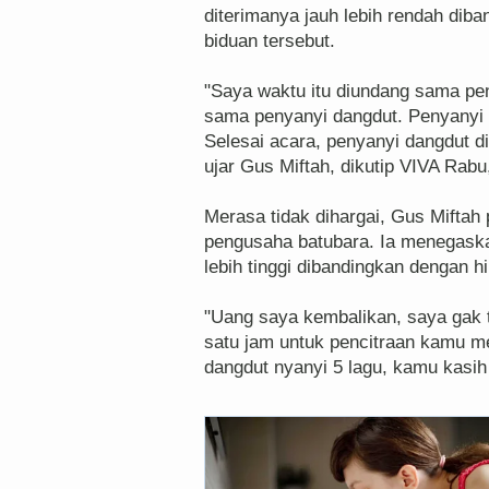
diterimanya jauh lebih rendah dib
biduan tersebut.
"Saya waktu itu diundang sama pe
sama penyanyi dangdut. Penyanyi d
Selesai acara, penyanyi dangdut di
ujar Gus Miftah, dikutip VIVA Rab
Merasa tidak dihargai, Gus Mifta
pengusaha batubara. Ia menegaska
lebih tinggi dibandingkan dengan h
"Uang saya kembalikan, saya gak t
satu jam untuk pencitraan kamu m
dangdut nyanyi 5 lagu, kamu kasih 