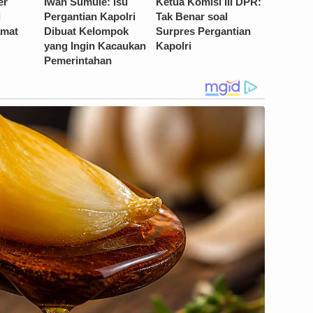
er
Iwan Sumule: Isu
Ketua Komisi III DPR:
i
Pergantian Kapolri
Tak Benar soal
amat
Dibuat Kelompok
Surpres Pergantian
yang Ingin Kacaukan
Kapolri
Pemerintahan