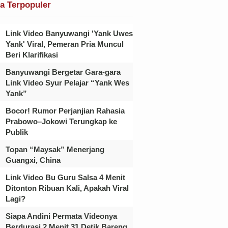
ta Terpopuler
Link Video Banyuwangi 'Yank Uwes
Yank' Viral, Pemeran Pria Muncul
Beri Klarifikasi
Banyuwangi Bergetar Gara-gara
Link Video Syur Pelajar “Yank Wes
Yank”
Bocor! Rumor Perjanjian Rahasia
Prabowo–Jokowi Terungkap ke
Publik
Topan “Maysak” Menerjang
Guangxi, China
Link Video Bu Guru Salsa 4 Menit
Ditonton Ribuan Kali, Apakah Viral
Lagi?
Siapa Andini Permata Videonya
Berdurasi 2 Menit 31 Detik Bareng