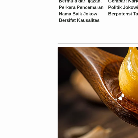
Bermula dari Ijazah,
Gempar! Kari
Perkara Pencemaran
Politik Jokow
Nama Baik Jokowi
Berpotensi T
Bersifat Kausalitas