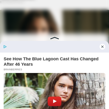
See How The Blue Lagoon Cast Has Changed
After 46 Years
BRAINBERRIES