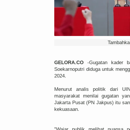
Tambahkan
GELORA.CO
-Gugatan kader b
Soekarnoputri diduga untuk mengg
2024.
Menurut analis politik dari UI
masyarakat menilai gugatan yan
Jakarta Pusat (PN Jakpus) itu san
kekuasaan.
"Wajar publik melihat nuansa p