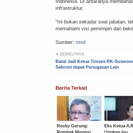
Indonesia. Di antaranya membahas 
infrastruktur.
"Ini bukan sekadar soal jabatan, 
memahami visi pemimpin dan beker
Sumber:
rmol
BERIKUTNYA
Batal Jadi Ketua Timses RK-Suswon
Sahroni dapat Penugasan Lain
Berita Terkait
Rocky Gerung:
Eks Ketua AJI
Rombak Menteri
Ungkap Isu