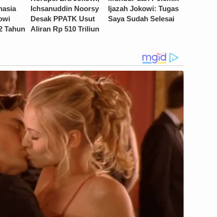
hasia
Ichsanuddin Noorsy
Ijazah Jokowi: Tugas
owi
Desak PPATK Usut
Saya Sudah Selesai
2 Tahun
Aliran Rp 510 Triliun