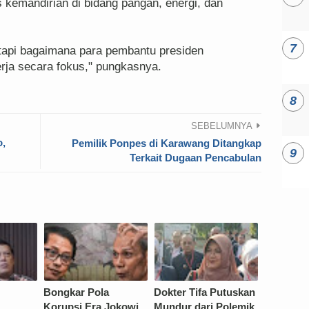
kemandirian di bidang pangan, energi, dan
tetapi bagaimana para pembantu presiden
ja secara fokus," pungkasnya.
SEBELUMNYA
o,
Pemilik Ponpes di Karawang Ditangkap
Terkait Dugaan Pencabulan
Bongkar Pola
Dokter Tifa Putuskan
Korupsi Era Jokowi,
Mundur dari Polemik