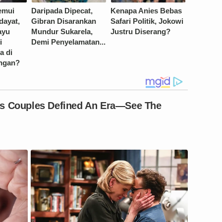
emui
Daripada Dipecat,
Kenapa Anies Bebas
dayat,
Gibran Disarankan
Safari Politik, Jokowi
ayu
Mundur Sukarela,
Justru Diserang?
i
Demi Penyelamatan...
a di
ngan?