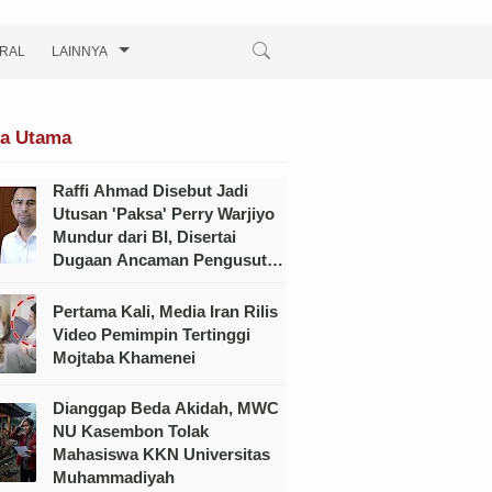
IRAL
LAINNYA
ta Utama
Raffi Ahmad Disebut Jadi
Utusan 'Paksa' Perry Warjiyo
Mundur dari BI, Disertai
Dugaan Ancaman Pengusutan
Kasus Hukum
Pertama Kali, Media Iran Rilis
Video Pemimpin Tertinggi
Mojtaba Khamenei
Dianggap Beda Akidah, MWC
NU Kasembon Tolak
Mahasiswa KKN Universitas
Muhammadiyah