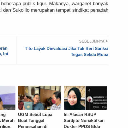
i beberapa publik figur. Makanya, warganet banyak
i dan Sukolilo merupakan tempat sindikat penadah
SEBELUMNYA
eran
Tito Layak Dievaluasi Jika Tak Beri Sanksi
 Ini
Tegas Sekda Muba
ung
UGM Sebut Lupa
Ini Alasan RSUP
s Merah
Buat Tanggal
Sardjito Nonaktifkan
iliun,
Pengesahan di
Dokter PPDS Elda