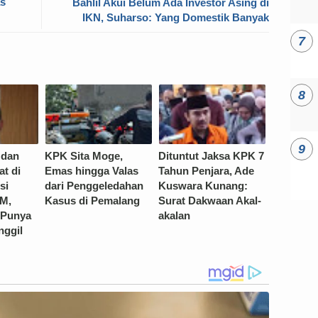
as
Bahlil Akui Belum Ada Investor Asing di
IKN, Suharso: Yang Domestik Banyak
 dan
KPK Sita Moge,
Dituntut Jaksa KPK 7
at di
Emas hingga Valas
Tahun Penjara, Ade
si
dari Penggeledahan
Kuswara Kunang:
 M,
Kasus di Pemalang
Surat Dakwaan Akal-
 Punya
akalan
ggil