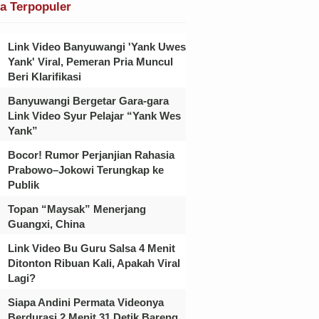
ta Terpopuler
Link Video Banyuwangi 'Yank Uwes
Yank' Viral, Pemeran Pria Muncul
Beri Klarifikasi
Banyuwangi Bergetar Gara-gara
Link Video Syur Pelajar “Yank Wes
Yank”
Bocor! Rumor Perjanjian Rahasia
Prabowo–Jokowi Terungkap ke
Publik
Topan “Maysak” Menerjang
Guangxi, China
Link Video Bu Guru Salsa 4 Menit
Ditonton Ribuan Kali, Apakah Viral
Lagi?
Siapa Andini Permata Videonya
Berdurasi 2 Menit 31 Detik Bareng