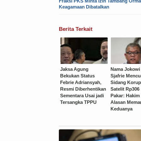
Fraksi PKS Minta Izin Tambang Orm
Keagamaan Dibatalkan
Berita Terkait
Jaksa Agung
Nama Jokowi
Bekukan Status
Sjafrie Mencu
Febrie Adriansyah,
Sidang Korup
Resmi Diberhentikan
Satelit Rp306
Sementara Usai jadi
Pakar: Hakim
Tersangka TPPU
Alasan Meman
Keduanya