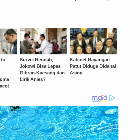
to:
Survei Rendah,
Kabinet Bayangan
Jokowi Bisa Lepas
Patut Diduga Didanai
Gibran-Kaesang dan
Asing
Cuma
Lirik Anies?
acot