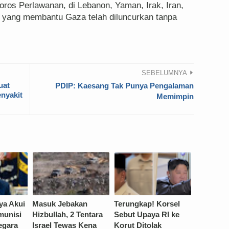
oros Perlawanan, di Lebanon, Yaman, Irak, Iran,
er yang membantu Gaza telah diluncurkan tanpa
SEBELUMNYA
uat
PDIP: Kaesang Tak Punya Pengalaman
enyakit
Memimpin
ya Akui
Masuk Jebakan
Terungkap! Korsel
munisi
Hizbullah, 2 Tentara
Sebut Upaya RI ke
egara
Israel Tewas Kena
Korut Ditolak