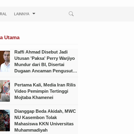
IRAL
LAINNYA
ta Utama
Raffi Ahmad Disebut Jadi
Utusan 'Paksa' Perry Warjiyo
Mundur dari BI, Disertai
Dugaan Ancaman Pengusutan
Kasus Hukum
Pertama Kali, Media Iran Rilis
Video Pemimpin Tertinggi
Mojtaba Khamenei
Dianggap Beda Akidah, MWC
NU Kasembon Tolak
Mahasiswa KKN Universitas
Muhammadiyah