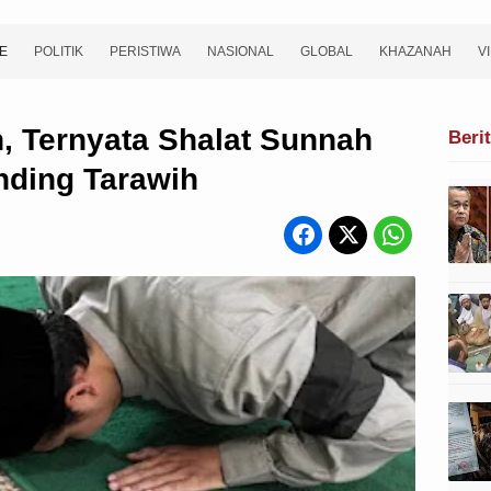
E
POLITIK
PERISTIWA
NASIONAL
GLOBAL
KHAZANAH
V
n, Ternyata Shalat Sunnah
Beri
anding Tarawih