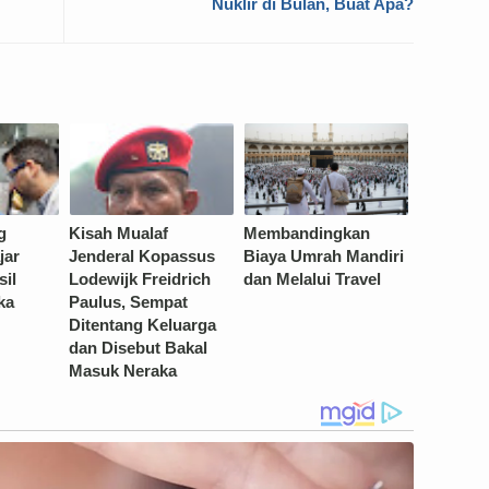
Nuklir di Bulan, Buat Apa?
g
Kisah Mualaf
Membandingkan
jar
Jenderal Kopassus
Biaya Umrah Mandiri
sil
Lodewijk Freidrich
dan Melalui Travel
ka
Paulus, Sempat
Ditentang Keluarga
dan Disebut Bakal
Masuk Neraka