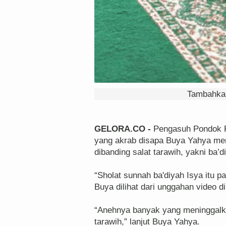
Tambahkan
GELORA.CO -
Pengasuh Pondok Pe
yang akrab disapa Buya Yahya men
dibanding salat tarawih, yakni ba’d
“Sholat sunnah ba'diyah Isya itu pa
Buya dilihat dari unggahan video d
“Anehnya banyak yang meninggalka
tarawih,” lanjut Buya Yahya.