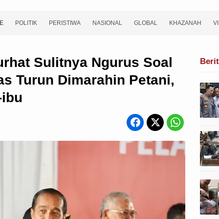
E
POLITIK
PERISTIWA
NASIONAL
GLOBAL
KHAZANAH
V
rhat Sulitnya Ngurus Soal
Beri
s Turun Dimarahin Petani,
-ibu