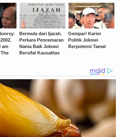
Noorsy:
Bermula dari Ijazah,
Gempar! Karier
2002,
Perkara Pencemaran
Politik Jokowi
I am
Nama Baik Jokowi
Berpotensi Tamat
 The
Bersifat Kausalitas