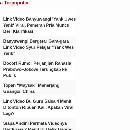
ta Terpopuler
Link Video Banyuwangi 'Yank Uwes
Yank' Viral, Pemeran Pria Muncul
Beri Klarifikasi
Banyuwangi Bergetar Gara-gara
Link Video Syur Pelajar “Yank Wes
Yank”
Bocor! Rumor Perjanjian Rahasia
Prabowo–Jokowi Terungkap ke
Publik
Topan “Maysak” Menerjang
Guangxi, China
Link Video Bu Guru Salsa 4 Menit
Ditonton Ribuan Kali, Apakah Viral
Lagi?
Siapa Andini Permata Videonya
Berdurasi 2 Menit 31 Detik Bareng