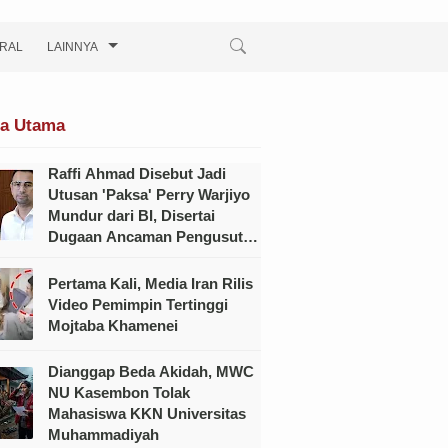
IRAL
LAINNYA
ta Utama
Raffi Ahmad Disebut Jadi
Utusan 'Paksa' Perry Warjiyo
Mundur dari BI, Disertai
Dugaan Ancaman Pengusutan
Kasus Hukum
Pertama Kali, Media Iran Rilis
Video Pemimpin Tertinggi
Mojtaba Khamenei
Dianggap Beda Akidah, MWC
NU Kasembon Tolak
Mahasiswa KKN Universitas
Muhammadiyah