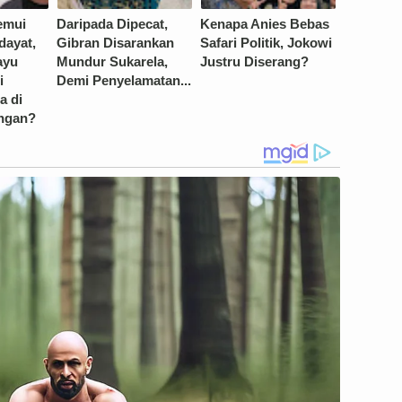
emui
Daripada Dipecat,
Kenapa Anies Bebas
dayat,
Gibran Disarankan
Safari Politik, Jokowi
ayu
Mundur Sukarela,
Justru Diserang?
i
Demi Penyelamatan...
a di
ngan?