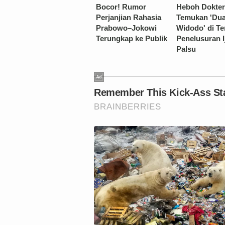
Bocor! Rumor
Heboh Dokter
Perjanjian Rahasia
Temukan 'Dua
Prabowo–Jokowi
Widodo' di T
Terungkap ke Publik
Penelusuran I
Palsu