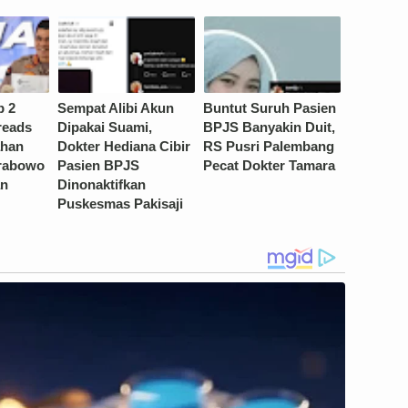
p 2
Sempat Alibi Akun
Buntut Suruh Pasien
reads
Dipakai Suami,
BPJS Banyakin Duit,
ahan
Dokter Hediana Cibir
RS Pusri Palembang
Prabowo
Pasien BPJS
Pecat Dokter Tamara
an
Dinonaktifkan
Puskesmas Pakisaji