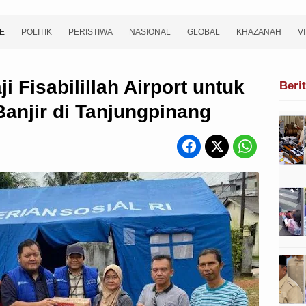
E
POLITIK
PERISTIWA
NASIONAL
GLOBAL
KHAZANAH
V
i Fisabilillah Airport untuk
Beri
anjir di Tanjungpinang