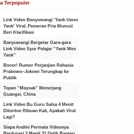
ta Terpopuler
Link Video Banyuwangi 'Yank Uwes
Yank' Viral, Pemeran Pria Muncul
Beri Klarifikasi
Banyuwangi Bergetar Gara-gara
Link Video Syur Pelajar “Yank Wes
Yank”
Bocor! Rumor Perjanjian Rahasia
Prabowo–Jokowi Terungkap ke
Publik
Topan “Maysak” Menerjang
Guangxi, China
Link Video Bu Guru Salsa 4 Menit
Ditonton Ribuan Kali, Apakah Viral
Lagi?
Siapa Andini Permata Videonya
Berdurasi 2 Menit 31 Detik Bareng