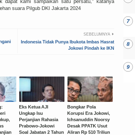
k dapat kami sampaikan satu persatu,” katanya
lehan suara Pilgub DKI Jakarta 2024
SEBELUMNYA
ngani
Indonesia Tidak Punya Ibukota Imbas Hasrat
Jokowi Pindah ke IKN
g:
Eks Ketua AJI
Bongkar Pola
eri
Ungkap Isu
Korupsi Era Jokowi,
ukup,
Perjanjian Rahasia
Ichsanuddin Noorsy
us
Prabowo-Jokowi
Desak PPATK Usut
anjian
Soal Jabatan 2 Tahun
Aliran Rp 510 Triliun