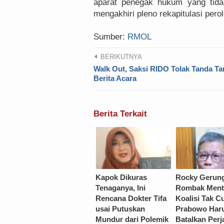
aparat penegak hukum yang tida
mengakhiri pleno rekapitulasi pero
Sumber:
RMOL
BERIKUTNYA
Walk Out, Saksi RIDO Tolak Tanda Ta
Berita Acara
Berita Terkait
Kapok Dikuras
Rocky Gerun
Tenaganya, Ini
Rombak Ment
Rencana Dokter Tifa
Koalisi Tak C
usai Putuskan
Prabowo Har
Mundur dari Polemik
Batalkan Perj