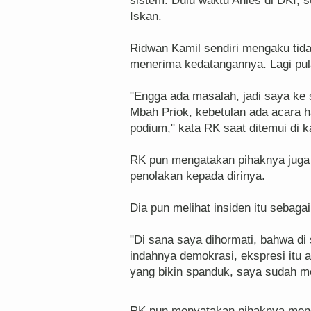
sistem. Dulu waktu Anies di DKI, 
Iskan.
Ridwan Kamil sendiri mengaku tid
menerima kedatangannya. Lagi pu
"Engga ada masalah, jadi saya ke
Mbah Priok, kebetulan ada acara h
podium," kata RK saat ditemui di 
RK pun mengatakan pihaknya jug
penolakan kepada dirinya.
Dia pun melihat insiden itu sebaga
"Di sana saya dihormati, bahwa di 
indahnya demokrasi, ekspresi itu a
yang bikin spanduk, saya sudah men
RK pun menyatakan pihaknya mene