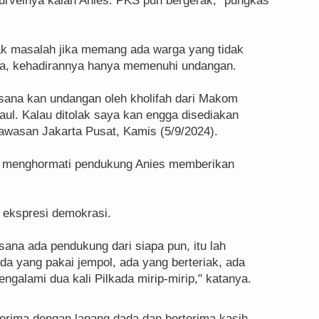
surveinya kalah Anies. PKS pun bergerak," pungkas
ak masalah jika memang ada warga yang tidak
la, kehadirannya hanya memenuhi undangan.
 sana kan undangan oleh kholifah dari Makom
aul. Kalau ditolak saya kan engga disediakan
kawasan Jakarta Pusat, Kamis (5/9/2024).
a menghormati pendukung Anies memberikan
i ekspresi demokrasi.
sana ada pendukung dari siapa pun, itu lah
da yang pakai jempol, ada yang berteriak, ada
galami dua kali Pilkada mirip-mirip," katanya.
rima dengan lapang dada dan berterima kasih