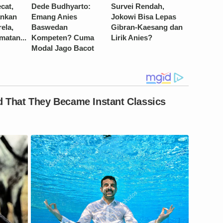
cat,
Dede Budhyarto:
Survei Rendah,
ankan
Emang Anies
Jokowi Bisa Lepas
ela,
Baswedan
Gibran-Kaesang dan
matan...
Kompeten? Cuma
Lirik Anies?
Modal Jago Bacot