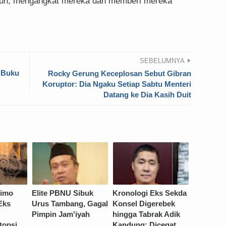
tuh, mengangkat mereka dan memberi mereka
SEBELUMNYA
i Buku
Rocky Gerung Keceplosan Sebut Gibran
Koruptor: Dia Ngaku Setiap Sabtu Menteri
Datang ke Dia Kasih Duit
rimo
Elite PBNU Sibuk
Kronologi Eks Sekda
Eks
Urus Tambang, Gagal
Konsel Digerebek
Pimpin Jam'iyah
hingga Tabrak Adik
topsi,
Kandung: Dicegat,