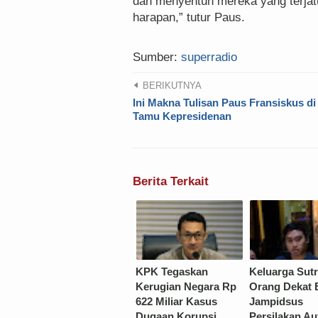
dan menyentuh mereka yang terja
harapan,” tutur Paus.
Sumber:
superradio
BERIKUTNYA
Ini Makna Tulisan Paus Fransiskus d
Tamu Kepresidenan
Berita Terkait
KPK Tegaskan
Keluarga Sut
Kerugian Negara Rp
Orang Dekat 
622 Miliar Kasus
Jampidsus
Dugaan Korupsi
Persilakan Au