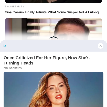
Once Criticized For Her Figure, Now She's
Turning Heads
BRAINBERRIES