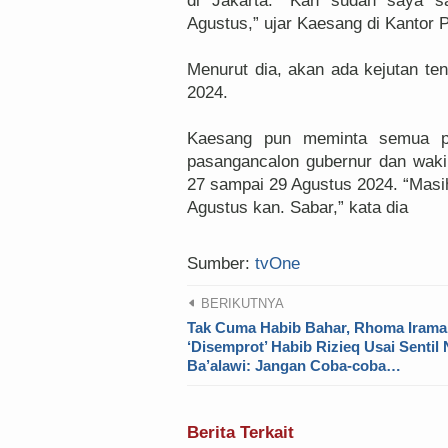
di Jakarta. “Kan sudah saya sa
Agustus,” ujar Kaesang di Kantor P
Menurut dia, akan ada kejutan ten
2024.
Kaesang pun meminta semua pi
pasangancalon gubernur dan wakil 
27 sampai 29 Agustus 2024. “Masih
Agustus kan. Sabar,” kata dia
Sumber:
tvOne
BERIKUTNYA
Tak Cuma Habib Bahar, Rhoma Irama
‘Disemprot’ Habib Rizieq Usai Sentil
Ba’alawi: Jangan Coba-coba…
Berita Terkait