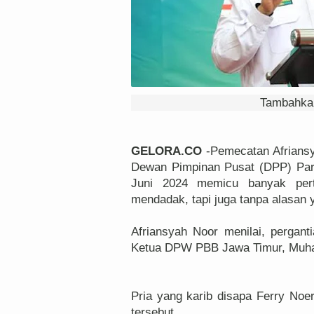
Tambahkan
GELORA.CO
-Pemecatan Afriansya
Dewan Pimpinan Pusat (DPP) Par
Juni 2024 memicu banyak pert
mendadak, tapi juga tanpa alasan
Afriansyah Noor menilai, pergant
Ketua DPW PBB Jawa Timur, Muham
Pria yang karib disapa Ferry Noe
tersebut.