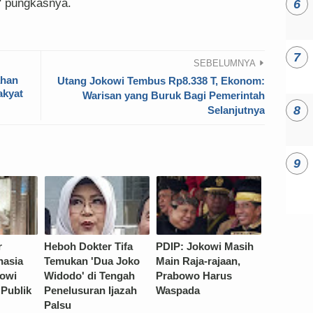
" pungkasnya.
SEBELUMNYA
ahan
Utang Jokowi Tembus Rp8.338 T, Ekonom:
akyat
Warisan yang Buruk Bagi Pemerintah
Selanjutnya
r
Heboh Dokter Tifa
PDIP: Jokowi Masih
hasia
Temukan 'Dua Joko
Main Raja-rajaan,
owi
Widodo' di Tengah
Prabowo Harus
 Publik
Penelusuran Ijazah
Waspada
Palsu