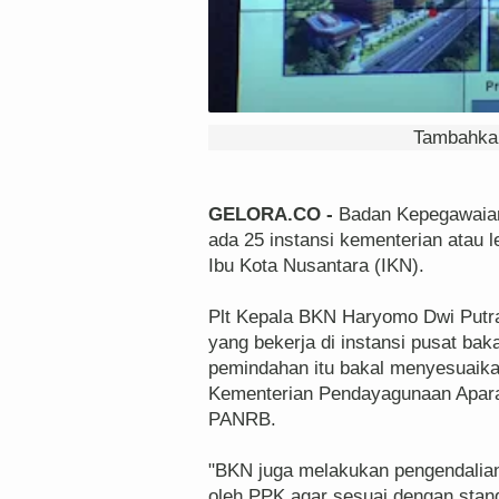
Tambahkan
GELORA.CO -
Badan Kepegawaian
ada 25 instansi kementerian atau
Ibu Kota Nusantara (IKN).
Plt Kepala BKN Haryomo Dwi Putr
yang bekerja di instansi pusat ba
pemindahan itu bakal menyesuaikan
Kementerian Pendayagunaan Apara
PANRB.
"BKN juga melakukan pengendalia
oleh PPK agar sesuai dengan standa